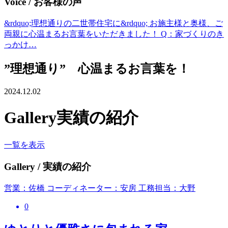
Voice
/ お客様の声
&rdquo;理想通りの二世帯住宅に&rdquo; お施主様と奥様、ご
両親に心温まるお言葉をいただきました！ Q：家づくりのき
っかけ…
”理想通り” 心温まるお言葉を！
2024.12.02
Gallery
実績の紹介
一覧を表示
Gallery
/ 実績の紹介
営業：佐橋 コーディネーター：安房 工務担当：大野
0