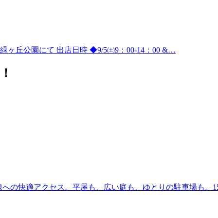
公園にて 出店日時 ◆9/5㈯9：00-14：00 &…
！
41号線への快適アクセス。平屋も、広い庭も、ゆとりの駐車場も。1