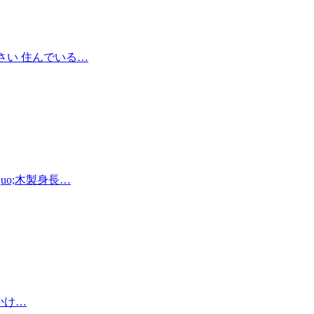
さい 住んでいる…
o;木製身長…
かけ…