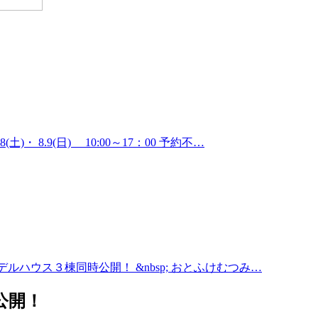
・ 8.9(日) 10:00～17：00 予約不…
i⁺モデルハウス３棟同時公開！ &nbsp; おとふけむつみ…
公開！