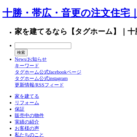
十勝・帯広・音更の注文住宅
家を建てるなら【タグホーム】｜十
News/お知らせ
キーワード
タグホーム公式facebookページ
タグホーム公式instagram
更新情報/RSSフィード
家を建てる
リフォーム
保証
販売中の物件
実績の紹介
お客様の声
私たちのこと