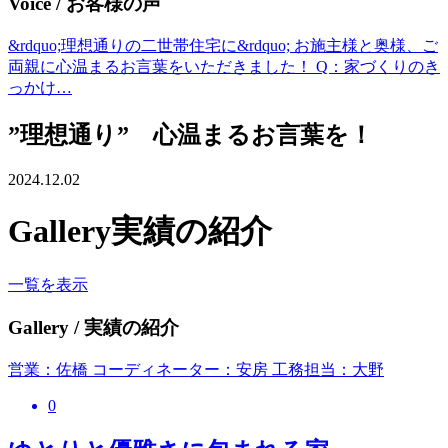
Voice
/ お客様の声
&rdquo;理想通りの二世帯住宅に&rdquo; お施主様と奥様、ご
両親に心温まるお言葉をいただきました！ Q：家づくりのき
っかけ…
”理想通り” 心温まるお言葉を！
2024.12.02
Gallery
実績の紹介
一覧を表示
Gallery
/ 実績の紹介
営業：佐橋 コーディネーター：安房 工務担当：大野
0