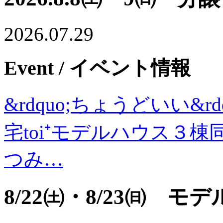
2026.07.29
Event
/ イベント情報
&rdquo;ちょうどいい&
宅toi⁺モデルハウス３棟同
つみ…
8/22㈯・8/23㈰ 