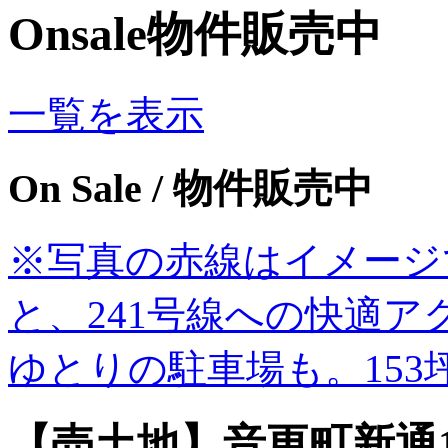
Onsale
物件販売中
一覧を表示
On Sale
/ 物件販売中
※写真の赤線はイメージです
と、241号線への快適
ゆとりの駐車場も。153
【売土地】音更町新通1