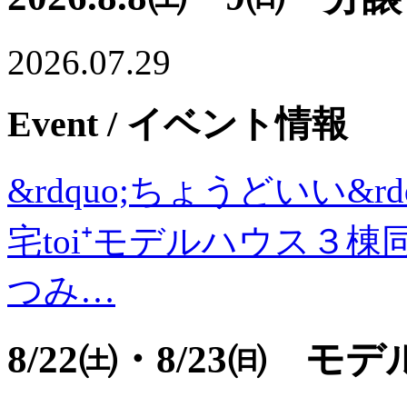
2026.07.29
Event
/ イベント情報
&rdquo;ちょうどいい&
宅toi⁺モデルハウス３棟同
つみ…
8/22㈯・8/23㈰ 