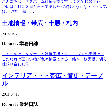
こんにちは、タグホーム社長高橋です ラジオで桜の開花、
帯広は４月２８日と言ってました GWはどうかな・・・天気
は。 昨年、着工…
土地情報・帯広・十勝・札内
2018.04.26
Report
/ 業務日誌
こんにちは、タグホーム社長高橋です テーブルの天板は、
こだわれば面白い物が色々検索できる、銘木一枚天板、切り
株張り合わせ等・・・ …
インテリア・・・帯広・音更・テーブ
ル
2018.04.16
Report
/ 業務日誌