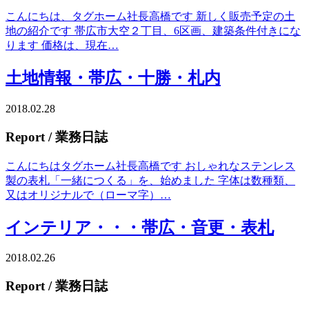
こんにちは、タグホーム社長高橋です 新しく販売予定の土
地の紹介です 帯広市大空２丁目、6区画、建築条件付きにな
ります 価格は、現在…
土地情報・帯広・十勝・札内
2018.02.28
Report
/ 業務日誌
こんにちはタグホーム社長高橋です おしゃれなステンレス
製の表札「一緒につくる」を、始めました 字体は数種類、
又はオリジナルで（ローマ字）…
インテリア・・・帯広・音更・表札
2018.02.26
Report
/ 業務日誌