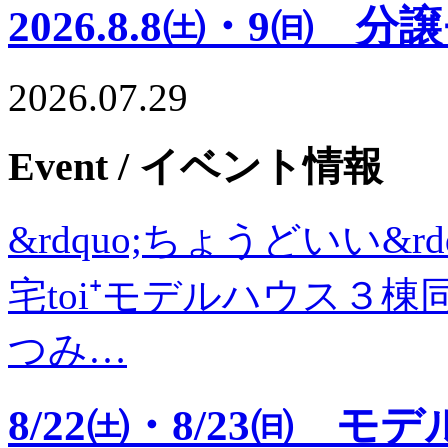
2026.8.8㈯・9㈰ 
2026.07.29
Event
/ イベント情報
&rdquo;ちょうどいい&
宅toi⁺モデルハウス３棟同
つみ…
8/22㈯・8/23㈰ 