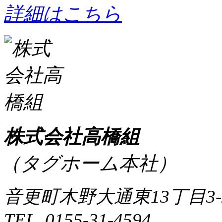
詳細はこちら
株式会社高橋組
（タグホーム本社）
音更町木野大通東13丁目3-
TEL. 0155-31-4594