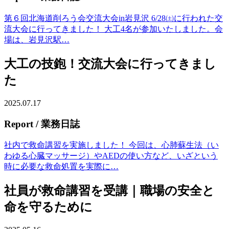
第６回北海道削ろう会交流大会in岩見沢 6/28㈯に行われた交
流大会に行ってきました！ 大工4名が参加いたしました。会
場は、岩見沢駅…
大工の技鉋！交流大会に行ってきまし
た
2025.07.17
Report
/ 業務日誌
社内で救命講習を実施しました！ 今回は、心肺蘇生法（い
わゆる心臓マッサージ）やAEDの使い方など、いざという
時に必要な救命処置を実際に…
社員が救命講習を受講｜職場の安全と
命を守るために