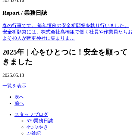
2025.05.16
Report
/ 業務日誌
春の行事です。 毎年恒例の安全祈願祭を執り行いました。
安全祈願祭には、株式会社髙橋組で働く社員や作業員たちお
よそ40人が音更神社に集まりま…
2025年｜心をひとつに！安全を願って
きました
2025.05.13
一覧を表示
次へ
前へ
スタッフブログ
579
業務日誌
4
つぶやき
27
雑記