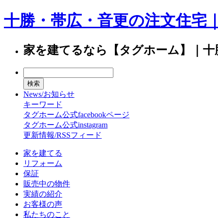
十勝・帯広・音更の注文住宅
家を建てるなら【タグホーム】｜十
News/お知らせ
キーワード
タグホーム公式facebookページ
タグホーム公式instagram
更新情報/RSSフィード
家を建てる
リフォーム
保証
販売中の物件
実績の紹介
お客様の声
私たちのこと