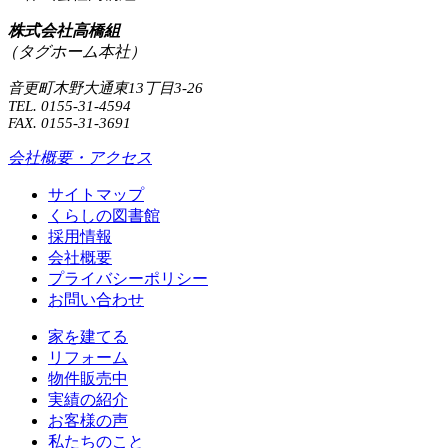
株式会社高橋組
（タグホーム本社）
音更町木野大通東13丁目3-26
TEL. 0155-31-4594
FAX. 0155-31-3691
会社概要・アクセス
サイトマップ
くらしの図書館
採用情報
会社概要
プライバシーポリシー
お問い合わせ
家を建てる
リフォーム
物件販売中
実績の紹介
お客様の声
私たちのこと