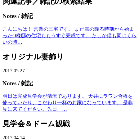
関連記事／雑記の検索結果
Notes
/ 雑記
こんにちは！ 営業の三宅です。 まだ雪の降る時期から始ま
ったO様邸の住宅ももうすぐ完成です。 たしか僕も同じくら
いの時…
オリジナル妻飾り
2017.05.27
Notes
/ 雑記
明日は完成見学会が清流であります。 天井にラワン合板を
使っていたり、こだわり一杯のお家になっています。 是非
見に来てください。先日、…
見学会＆ドーム観戦
2017.04.14