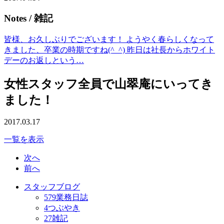
Notes
/ 雑記
皆様、お久しぶりでございます！ ようやく春らしくなって
きました、卒業の時期ですね(^_^) 昨日は社長からホワイト
デーのお返しという…
女性スタッフ全員で山翠庵にいってき
ました！
2017.03.17
一覧を表示
次へ
前へ
スタッフブログ
579
業務日誌
4
つぶやき
27
雑記