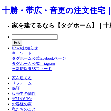
十勝・帯広・音更の注文住宅
家を建てるなら【タグホーム】｜十
News/お知らせ
キーワード
タグホーム公式facebookページ
タグホーム公式instagram
更新情報/RSSフィード
家を建てる
リフォーム
保証
販売中の物件
実績の紹介
お客様の声
私たちのこと