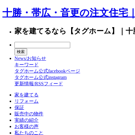
十勝・帯広・音更の注文住宅
家を建てるなら【タグホーム】｜十
News/お知らせ
キーワード
タグホーム公式facebookページ
タグホーム公式instagram
更新情報/RSSフィード
家を建てる
リフォーム
保証
販売中の物件
実績の紹介
お客様の声
私たちのこと