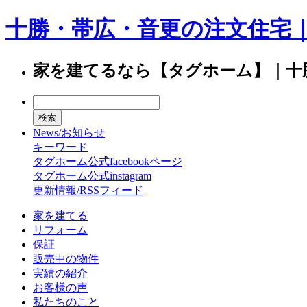
十勝・帯広・音更の注文住宅
家を建てるなら【タグホーム】｜十
News/お知らせ
キーワード
タグホーム公式facebookページ
タグホーム公式instagram
更新情報/RSSフィード
家を建てる
リフォーム
保証
販売中の物件
実績の紹介
お客様の声
私たちのこと