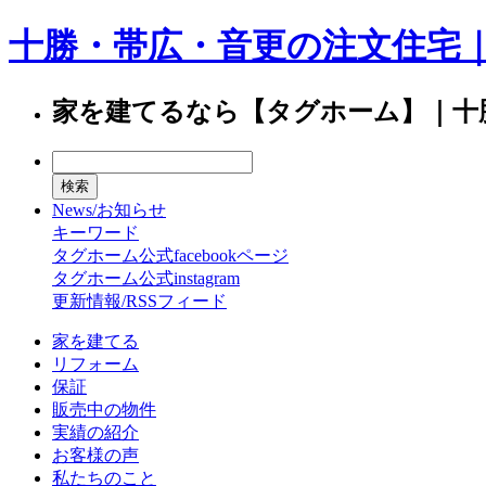
十勝・帯広・音更の注文住宅
家を建てるなら【タグホーム】｜十
News/お知らせ
キーワード
タグホーム公式facebookページ
タグホーム公式instagram
更新情報/RSSフィード
家を建てる
リフォーム
保証
販売中の物件
実績の紹介
お客様の声
私たちのこと