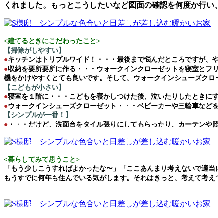
くれました。もっとこうしたいなど図面の確認を何度か行い
<建てるときにこだわったこと>
【掃除がしやすい】
●
キッチンはトリプルワイド！・・・最後まで悩んだところですが、
●
収納を要所要所に作る・・・ウォークインクローゼットを寝室とフ
機をかけやすくとても良いです。そして、ウォークインシューズクロ
【こどもが小さい】
●
寝室を１階に・・・こどもを寝かしつけた後、泣いたりしたときに
●
ウォークインシューズクローゼット・・・ベビーカーや三輪車など
【シンプルが一番！】
●
・・・だけど、洗面台をタイル張りにしてもらったり、カーテンや
<暮らしてみて思うこと>
「もう少しこうすればよかったな〜」「ここあんまり考えないで適当
もうすでに何年も住んでいる気がします。それはきっと、考えて考え