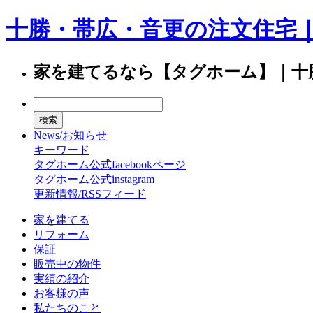
十勝・帯広・音更の注文住宅
家を建てるなら【タグホーム】｜十
News/お知らせ
キーワード
タグホーム公式facebookページ
タグホーム公式instagram
更新情報/RSSフィード
家を建てる
リフォーム
保証
販売中の物件
実績の紹介
お客様の声
私たちのこと