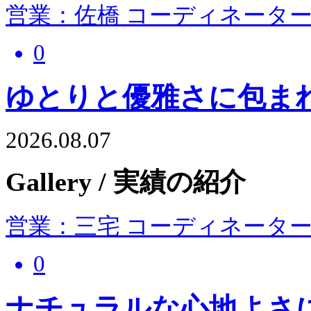
営業：佐橋 コーディネーター
0
ゆとりと優雅さに包ま
2026.08.07
Gallery
/ 実績の紹介
営業：三宅 コーディネーター
0
ナチュラルな心地よさ