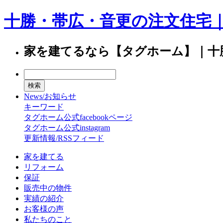
十勝・帯広・音更の注文住宅
家を建てるなら【タグホーム】｜十
News/お知らせ
キーワード
タグホーム公式facebookページ
タグホーム公式instagram
更新情報/RSSフィード
家を建てる
リフォーム
保証
販売中の物件
実績の紹介
お客様の声
私たちのこと