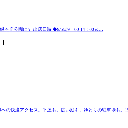
公園にて 出店日時 ◆9/5㈯9：00-14：00 &…
！
41号線への快適アクセス。平屋も、広い庭も、ゆとりの駐車場も。1