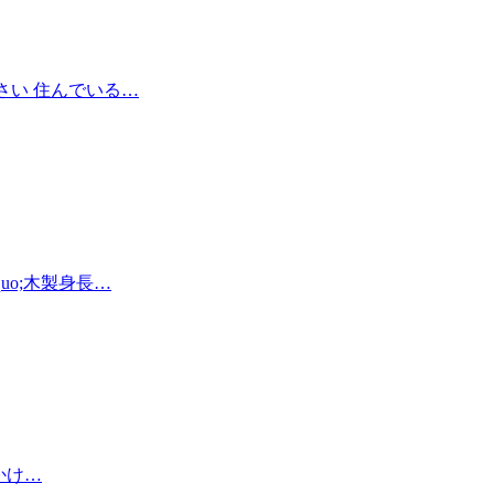
さい 住んでいる…
o;木製身長…
かけ…