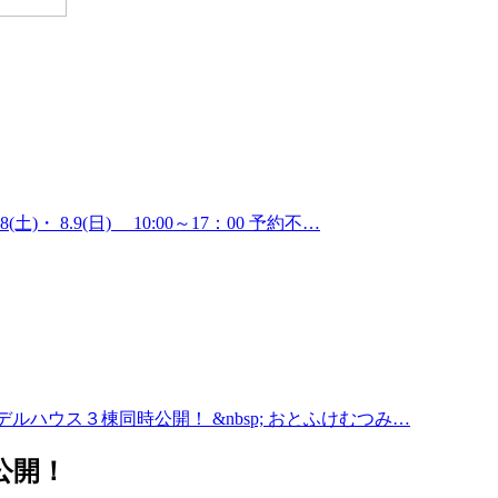
・ 8.9(日) 10:00～17：00 予約不…
i⁺モデルハウス３棟同時公開！ &nbsp; おとふけむつみ…
公開！