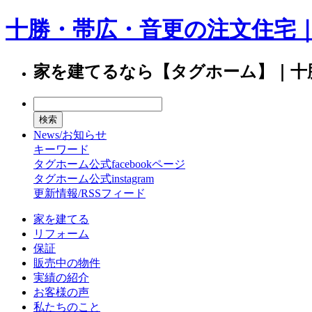
十勝・帯広・音更の注文住宅
家を建てるなら【タグホーム】｜十
News/お知らせ
キーワード
タグホーム公式facebookページ
タグホーム公式instagram
更新情報/RSSフィード
家を建てる
リフォーム
保証
販売中の物件
実績の紹介
お客様の声
私たちのこと