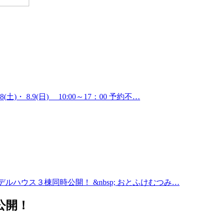
・ 8.9(日) 10:00～17：00 予約不…
i⁺モデルハウス３棟同時公開！ &nbsp; おとふけむつみ…
公開！