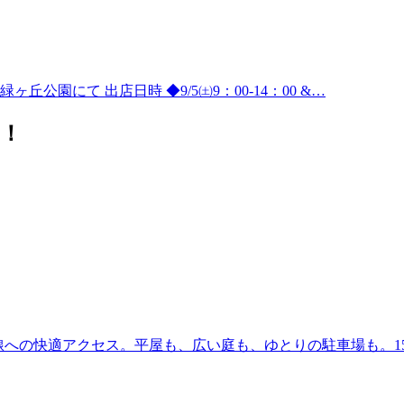
公園にて 出店日時 ◆9/5㈯9：00-14：00 &…
！
41号線への快適アクセス。平屋も、広い庭も、ゆとりの駐車場も。1