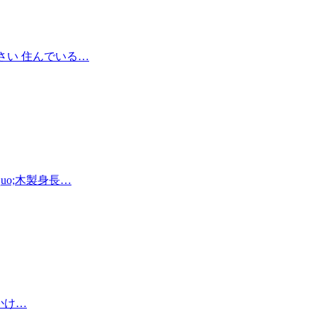
さい 住んでいる…
o;木製身長…
かけ…