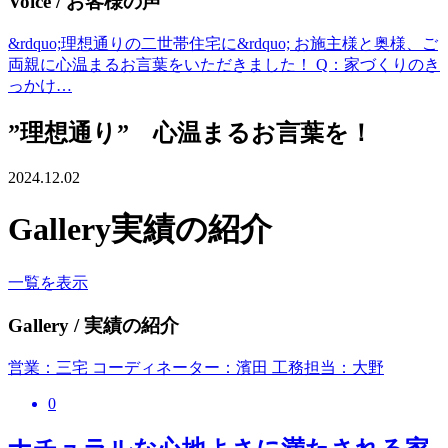
Voice
/ お客様の声
&rdquo;理想通りの二世帯住宅に&rdquo; お施主様と奥様、ご
両親に心温まるお言葉をいただきました！ Q：家づくりのき
っかけ…
”理想通り” 心温まるお言葉を！
2024.12.02
Gallery
実績の紹介
一覧を表示
Gallery
/ 実績の紹介
営業：三宅 コーディネーター：濱田 工務担当：大野
0