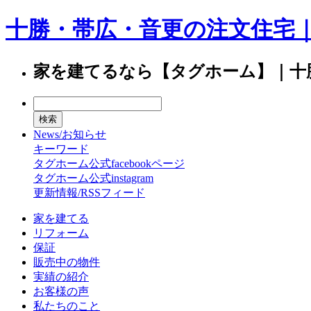
十勝・帯広・音更の注文住宅
家を建てるなら【タグホーム】｜十
News/お知らせ
キーワード
タグホーム公式facebookページ
タグホーム公式instagram
更新情報/RSSフィード
家を建てる
リフォーム
保証
販売中の物件
実績の紹介
お客様の声
私たちのこと