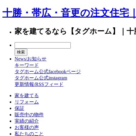
十勝・帯広・音更の注文住宅
家を建てるなら【タグホーム】｜十
News/お知らせ
キーワード
タグホーム公式facebookページ
タグホーム公式instagram
更新情報/RSSフィード
家を建てる
リフォーム
保証
販売中の物件
実績の紹介
お客様の声
私たちのこと