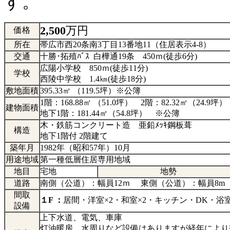
す。
2,500
万円
価格
所在
帯広市西20条南3丁目13番地11（住居表示4-8）
交通
十勝･拓殖ﾊﾞｽ 白樺通19条 450ｍ(徒歩6分)
広陽小学校 850ｍ(徒歩11分)
学校
西陵中学校 1.4㎞(徒歩18分)
敷地面積
395.33㎡ （119.5坪）※公簿
1階：168.88㎡ （51.0坪） 2階：82.32㎡（24.9坪）
建物面積
地下1階：181.44㎡（54.8坪） ※公簿
木・鉄筋コンクリート造 亜鉛ﾒｯｷ鋼板葺
構造
地下1階付 2階建て
築年月
1982年（昭和57年）10月
用途地域
第一種低層住居専用地域
地目
宅地
地勢
道路
南側（公道）：幅員12ｍ 東側（公道）：幅員8m
間取
１F ：
居間・洋室×2・和室×2・キッチン・DK・
設備
上下水道、電気、車庫
灯油暖房、水周りなど設備はありますが経年により